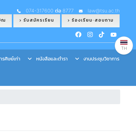
074-317600 ต่อ 8777
law@tsu.ac.th
ษิณ
รับสมัครเรียน
ร้องเรียน-สอบถาม
TH
รศิษย์เก่า
หนังสือและตำรา
งานประชุมวิชาการ