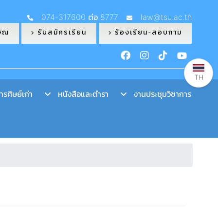
074-317600 ต่อ 8777
law@tsu.ac.th
ษิณ
รับสมัครเรียน
ร้องเรียน-สอบถาม
TH
รศิษย์เก่า
หนังสือและตำรา
งานประชุมวิชาการ