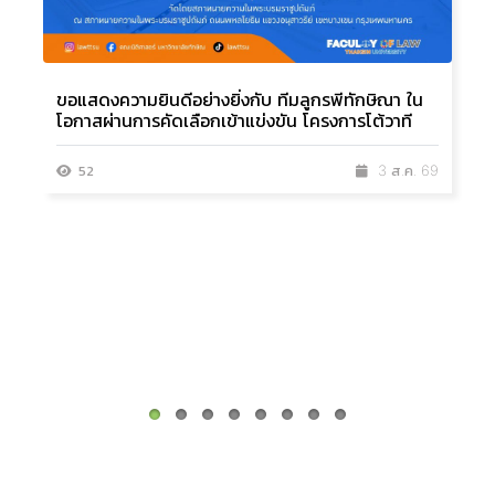
ขอแสดงความยินดีอย่างยิ่งกับ ทีมลูกรพีทักษิณา ใน
ข
โอกาสผ่านการคัดเลือกเข้าแข่งขัน โครงการโต้วาที
ใ
52
3 ส.ค. 69