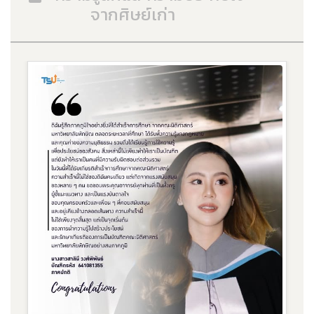
จากศิษย์เก่า