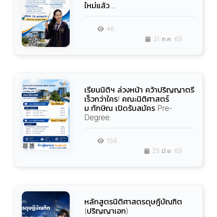
ใหม่แล้ว...
46
31 ก.ค. 69
เรียนนิติฯ ล่วงหน้า คว้าปริญญาตรี
เร็วกว่าใคร! คณะนิติศาสตร์
ม.ทักษิณ เปิดรับสมัคร Pre-
Degree
156
25 มิ.ย. 69
หลักสูตรนิติศาสตรดุษฎีบัณฑิต
(ปริญญาเอก)