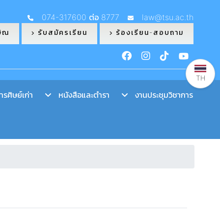
074-317600 ต่อ 8777
law@tsu.ac.th
ษิณ
รับสมัครเรียน
ร้องเรียน-สอบถาม
TH
รศิษย์เก่า
หนังสือและตำรา
งานประชุมวิชาการ