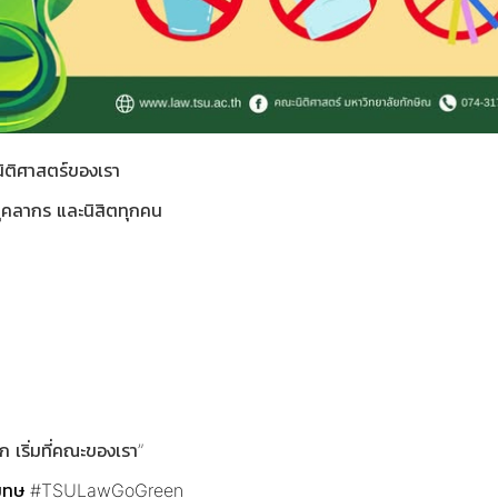
นิติศาสตร์ของเรา
ุคลากร และนิสิตทุกคน
เริ่มที่คณะของเรา”
มทษ
#TSULawGoGreen