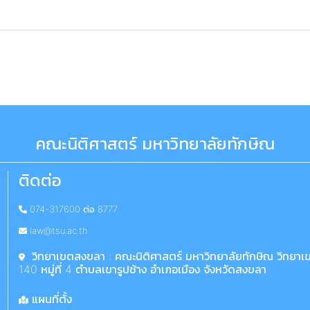
คณะนิติศาสตร์ มหาวิทยาลัยทักษิณ
ติดต่อ
074-317600 ต่อ 8777
law@tsu.ac.th
วิทยาเขตสงขลา : คณะนิติศาสตร์ มหาวิทยาลัยทักษิณ วิทยา
140 หมู่ที่ 4 ตำบลเขารูปช้าง อำเภอเมือง จังหวัดสงขลา
แผนที่ตั้ง