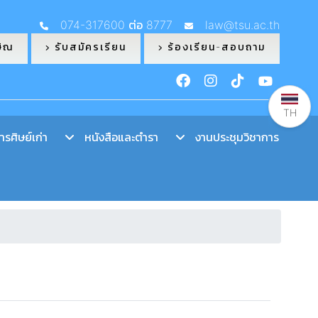
074-317600 ต่อ 8777
law@tsu.ac.th
ษิณ
รับสมัครเรียน
ร้องเรียน-สอบถาม
TH
รศิษย์เก่า
หนังสือและตำรา
งานประชุมวิชาการ