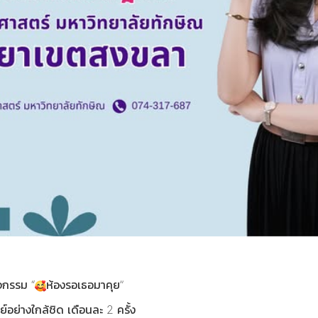
จกรรม “
ห้องรอเธอมาคุย”
์อย่างใกล้ชิด เดือนละ 2 ครั้ง