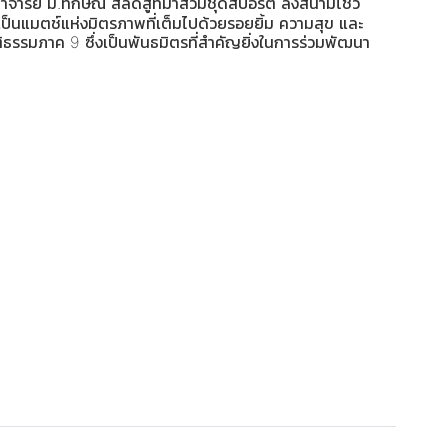
คณาจารย์ ม.ทักษิณ สลัดสูทมาสวมชุดสปอร์ต ลงสนามโชว์
่เป็นแมตช์แห่งมิตรภาพที่เต็มไปด้วยรอยยิ้ม ความสุข และ
ิธรรมภาค 9 ซึ่งเป็นพันธมิตรที่สำคัญยิ่งในการร่วมพัฒนา