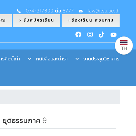
074-317600 ต่อ 8777
law@tsu.ac.th
ษิณ
รับสมัครเรียน
ร้องเรียน-สอบถาม
TH
รศิษย์เก่า
หนังสือและตำรา
งานประชุมวิชาการ
์ ยุติธรรมภาค 9