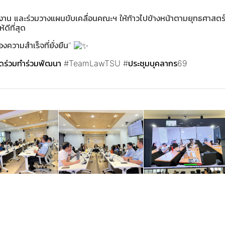
ินงาน และร่วมวางแผนขับเคลื่อนคณะฯ ให้ก้าวไปข้างหน้าตามยุทธศาสตร
ดีที่สุด
ของความสำเร็จที่ยั่งยืน"
ิดร่วมทำร่วมพัฒนา
#TeamLawTSU
#ประชุมบุคลากร69