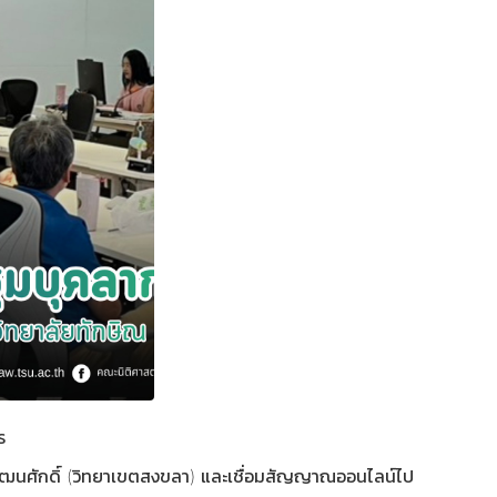
ร
พัฒนศักดิ์ (วิทยาเขตสงขลา) และเชื่อมสัญญาณออนไลน์ไป