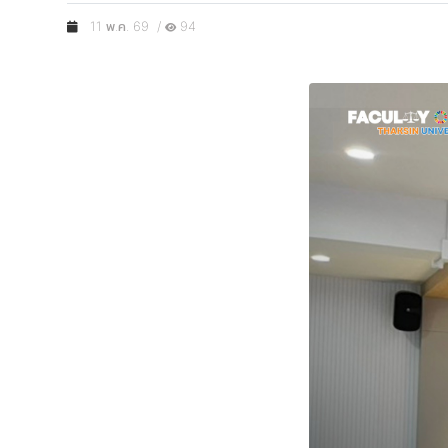
11 พ.ค. 69 /
94