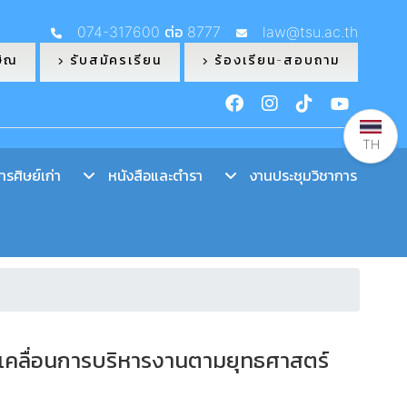
074-317600 ต่อ 8777
law@tsu.ac.th
ษิณ
รับสมัครเรียน
ร้องเรียน-สอบถาม
TH
รศิษย์เก่า
หนังสือและตำรา
งานประชุมวิชาการ
ับเคลื่อนการบริหารงานตามยุทธศาสตร์