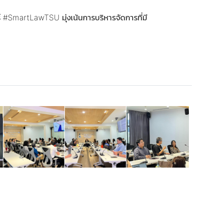
์
#SmartLawTSU
มุ่งเน้นการบริหารจัดการที่มี