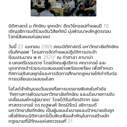
นิติศาสตร์ ม.ทักษิณ รุกหนัก! จัดเวิร์กชอปทำแผนปี 70
เชิญอธิการบดีร่วมเติมวิสัยทัศน์ มุ่งพัฒนาหลักสูตรตอบ
โจทย์สังคมแห่งอนาคต
วันนี้ 22 เมษายน 2569 คณะนิติศาสตร์ มหาวิทยาลัยทักษิณ
เริ่มคิกออฟ “โครงการจัดทำแผนปฏิบัติการประจำ
ปีงบประมาณ พ.ศ. 2570” ณ ท่าศาลา คาบาน่า
จ.นครศรีธรรมราช โดยมีคณะผู้บริหาร คณาจารย์ และ
บุคลากรเข้าร่วมระดมสมองอย่างพร้อมเพรียง เพื่อกำหนด
ทิศทางเชิงกลยุทธ์และการจัดการศึกษากฎหมายให้เท่าทันต่อ
การเปลี่ยนแปลงของโลก
ไฮไลต์สำคัญของวันแรกคือการบรรยายพิเศษในหัวข้อ
“ทิศทางการพัฒนามหาวิทยาลัยทักษิณ และนโยบายการขับ
เคลื่อนองค์กรสู่อนาคต” โดยได้รับเกียรติจาก รอง
ศาสตราจารย์ ดร.ณฐพงศ์ จิตรนิรัตน์ อธิการบดี
มหาวิทยาลัยทักษิณ เป็นผู้มอบนโยบายและเป้าหมายเชิงรุก
เพื่อให้คณะนิติศาสตร์เป็นฟันเฟืองสำคัญในการสร้างนัก
กฎหมายที่มีทักษะแห่งศตวรรษที่ 21