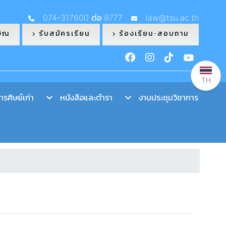
074-317600 ต่อ 8777
law@tsu.ac.th
ษิณ
รับสมัครเรียน
ร้องเรียน-สอบถาม
TH
รศิษย์เก่า
หนังสือและตำรา
งานประชุมวิชาการ