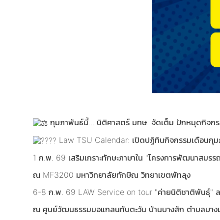
กุมภาพันธ์นี้... นิติศาสตร์ มทษ. จัดเต็ม ปักหมุดกิจ
Law TSU Calendar: เปิดปฏิทินกิจกรรมเดือนกุมภา
1 ก.พ. 69 เสริมเกราะทักษะภาษาใน "โครงการพัฒนาสมรร
ณ MF3200 มหาวิทยาลัยทักษิณ วิทยาเขตพัทลุง
6-8 ก.พ. 69 LAW Service on tour "ค่ายนิติชาติพันธุ์" ลงพ
ณ ศูนย์วัฒนธรรมมอแกลนทับตะวัน บ้านบางสัก ตำบลบางม่วง