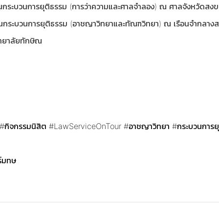
งานกระบวนการยุติธรรม (การว่าความและศาลจำลอง) ณ ศาลจังหวัดส
นกระบวนการยุติธรรม (อาชญาวิทยาและทัณฑวิทยา) ณ เรือนจำกลางสงขล
ทยาลัยทักษิณ
#กิจกรรมนิสิต
#LawServiceOnTour
#อาชญาวิทยา
#กระบวนการยุ
ร์มทษ