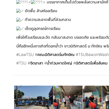
บรรยากาศเต็มไปด้วยพลังความสามัคคี ทั้
ขัดพื้น ล้างห้องเรียน
ทำความสะอาดพื้นที่ส่วนกลาง
เช็ดถูอุปกรณ์การเรียน
เพื่อให้โรงเรียนและวัด กลับมาสะอาด ปลอดภัย และพร้อมต้
นี่คืออีกหนึ่งภารกิจที่ตอกย้ำว่า ชาวนิติศาสตร์ ม.ทักษิณ 
#LawTSU
#คณะนิติศาสตร์มทักษิณ
#TSUBawornWash
#TSU
#จิตอาสา
#น้ำท่วมหาดใหญ่
#นิติศาสตร์เพื่อสังคม