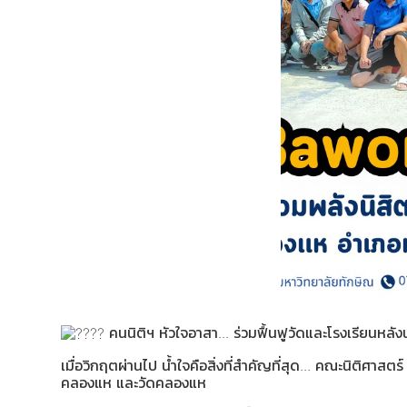
คนนิติฯ หัวใจอาสา... ร่วมฟื้นฟูวัดและโรงเรียนหลั
เมื่อวิกฤตผ่านไป น้ำใจคือสิ่งที่สำคัญที่สุด... คณะนิติศ
คลองแห และวัดคลองแห