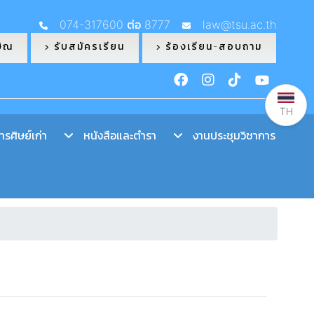
074-317600 ต่อ 8777
law@tsu.ac.th
ษิณ
รับสมัครเรียน
ร้องเรียน-สอบถาม
TH
รศิษย์เก่า
หนังสือและตำรา
งานประชุมวิชาการ