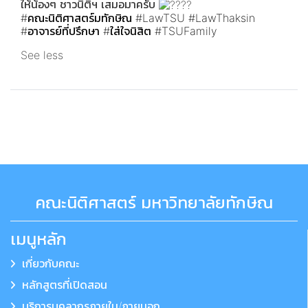
ให้น้องๆ ชาวนิติฯ เสมอมาครับ
#คณะนิติศาสตร์มทักษิณ
#LawTSU
#LawThaksin
#อาจารย์ที่ปรึกษา
#ใส่ใจนิสิต
#TSUFamily
See less
คณะนิติศาสตร์ มหาวิทยาลัยทักษิณ
เมนูหลัก
เกี่ยวกับคณะ
หลักสูตรที่เปิดสอน
บริการบุคลากรภายใน/ภายนอก