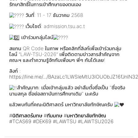
รักษาสิทธิ์ในการเข้าศึกษาของตนเอง
วันที่: 11 - 17 ธันวาคม 2568
เว็บไซต์: admission.tsu.ac.t
เข้าร่วมกลุ่มไลน์
สแกน QR Code ในภาพ หรือคลิกที่ลิงก์เพื่อเข้าร่วมกลุ่ม
ไลน์ “LAW-TSU-2026” เพื่อติดตามข่าวสารสำคัญจาก
คณะฯ และทำความรู้จักกับเพื่อนๆ พี่ๆ กันได้เลย!
ลิงก์ :
https://line.me/.../BAzaLc1LWSIeMtU3lOUObJZ16fJnIN32
สำคัญมาก: เมื่อเข้ากลุ่มแล้ว อย่าลืมตั้งชื่อเป็น "ชื่อจริง
นามสกุล ชื่อย่อสถาบันการศึกษาเดิม" นะครับ
แล้วพบกันที่คณะนิติศาสตร์ มหาวิทยาลัยทักษิณครับ
#นิติศาสตร์มทษ
#ทีมมทษ
#มหาวิทยาลัยทักษิณ
#TCAS69
#DEK69
#LAWTSU
#LAWTSU2026